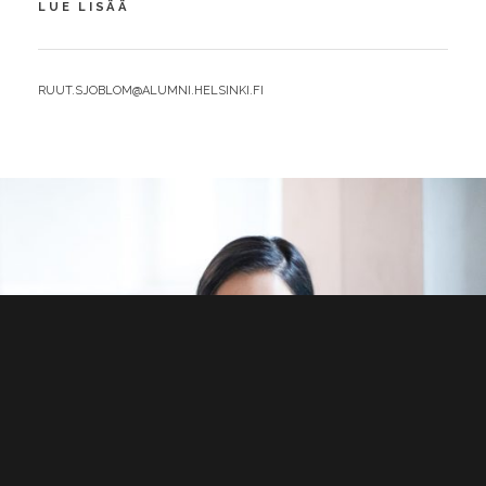
TANSKAN
LUE LISÄÄ
MALLISTA
RATKAISUJA
TYÖLLISYYSTOIMIIIN
BY
RUUT.SJOBLOM@ALUMNI.HELSINKI.FI