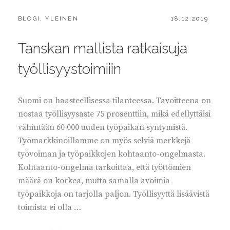
CATEGORIES:
POSTED
BLOGI
,
YLEINEN
18.12.2019
ON
Tanskan mallista ratkaisuja
työllisyystoimiiin
Suomi on haasteellisessa tilanteessa. Tavoitteena on
nostaa työllisyysaste 75 prosenttiin, mikä edellyttäisi
vähintään 60 000 uuden työpaikan syntymistä.
Työmarkkinoillamme on myös selviä merkkejä
työvoiman ja työpaikkojen kohtaanto-ongelmasta.
Kohtaanto-ongelma tarkoittaa, että työttömien
määrä on korkea, mutta samalla avoimia
työpaikkoja on tarjolla paljon. Työllisyyttä lisäävistä
toimista ei olla …