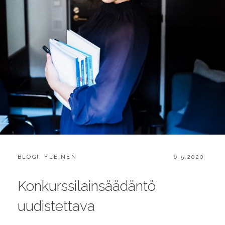
CATEGORIES:
POSTED
BLOGI
,
YLEINEN
6.5.2020
ON
Konkurssilainsäädäntö
uudistettava