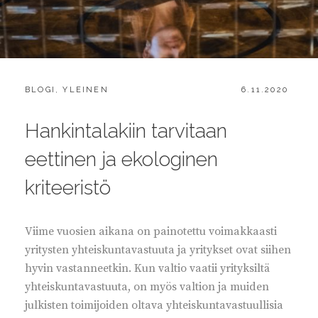
CATEGORIES:
POSTED
BLOGI
,
YLEINEN
6.11.2020
ON
Hankintalakiin tarvitaan
eettinen ja ekologinen
kriteeristö
Viime vuosien aikana on painotettu voimakkaasti
yritysten yhteiskuntavastuuta ja yritykset ovat siihen
hyvin vastanneetkin. Kun valtio vaatii yrityksiltä
yhteiskuntavastuuta, on myös valtion ja muiden
julkisten toimijoiden oltava yhteiskuntavastuullisia