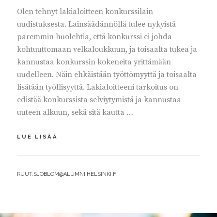
Olen tehnyt lakialoitteen konkurssilain
uudistuksesta. Lainsäädännöllä tulee nykyistä
paremmin huolehtia, että konkurssi ei johda
kohtuuttomaan velkaloukkuun, ja toisaalta tukea ja
kannustaa konkurssin kokeneita yrittämään
uudelleen. Näin ehkäistään työttömyyttä ja toisaalta
lisätään työllisyyttä. Lakialoitteeni tarkoitus on
edistää konkurssista selviytymistä ja kannustaa
uuteen alkuun, sekä sitä kautta …
KONKURSSILAINSÄÄDÄNTÖ
LUE LISÄÄ
UUDISTETTAVA
BY
RUUT.SJOBLOM@ALUMNI.HELSINKI.FI