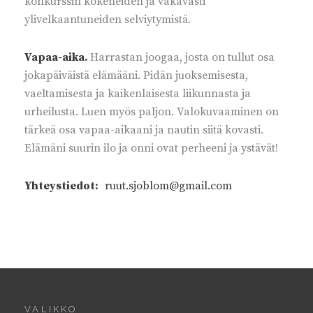
konkurssin kokeneiden ja vakavasti
ylivelkaantuneiden selviytymistä.
Vapaa-aika.
Harrastan joogaa, josta on tullut osa
jokapäiväistä elämääni. Pidän juoksemisesta,
vaeltamisesta ja kaikenlaisesta liikunnasta ja
urheilusta. Luen myös paljon. Valokuvaaminen on
tärkeä osa vapaa-aikaani ja nautin siitä kovasti.
Elämäni suurin ilo ja onni ovat perheeni ja ystävät!
Yhteystiedot:
ruut.sjoblom@gmail.com
VALIKKO