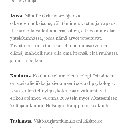
perheyrittäjä.
Arvot.
Minulle tärkeitä arvoja ovat
oikeudenmukaisuus, välittäminen, vastuu ja vapaus.
Haluan olla vaikuttamassa siihen, että voimme elää
yhteiskunnassa, jossa nämä arvot toteutuvat.
Tavoitteena on, että jokaisella on ihmisarvoinen
elämä, mahdollisuus olla oma itsensä, elää rauhassa
ja ilman pelkoa.
Koulutus.
Koulutukseltani olen teologi. Pääaineeni
on sosiaalietiikka ja sivuaineeni sosiaalipsykologia.
Lisäksi olen tehnyt psykoterapian valmentavat
erikoisopinnot. Vuonna 2009 tein myös Akateemisen
Yrittäjätutkinnon Helsingin Kauppakorkeakoulussa.
Tutkimus.
Väitöskirjatutkimukseni käsittelee