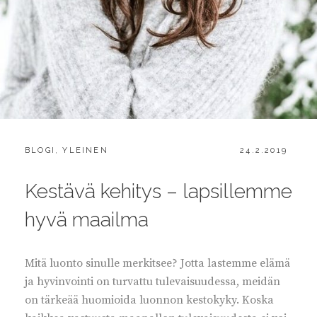
CATEGORIES:
POSTED
BLOGI
,
YLEINEN
24.2.2019
ON
Kestävä kehitys – lapsillemme
hyvä maailma
Mitä luonto sinulle merkitsee? Jotta lastemme elämä
ja hyvinvointi on turvattu tulevaisuudessa, meidän
on tärkeää huomioida luonnon kestokyky. Koska