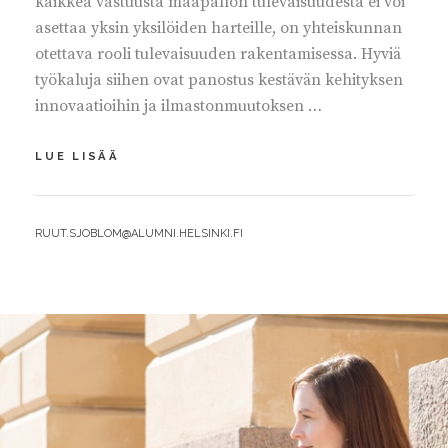
kaikkea vastuusta maapallon tulevaisuudesta ei voi
asettaa yksin yksilöiden harteille, on yhteiskunnan
otettava rooli tulevaisuuden rakentamisessa. Hyviä
työkaluja siihen ovat panostus kestävän kehityksen
innovaatioihin ja ilmastonmuutoksen …
KESTÄVÄ
LUE LISÄÄ
KEHITYS
–
LAPSILLEMME
BY
RUUT.SJOBLOM@ALUMNI.HELSINKI.FI
HYVÄ
MAAILMA