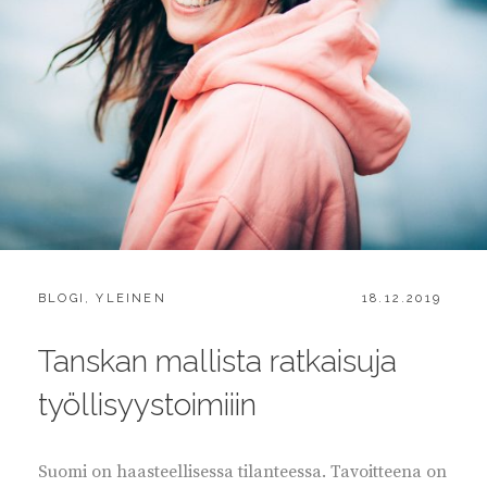
CATEGORIES:
POSTED
BLOGI
,
YLEINEN
18.12.2019
ON
Tanskan mallista ratkaisuja
työllisyystoimiiin
Suomi on haasteellisessa tilanteessa. Tavoitteena on