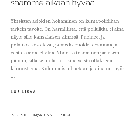
saamme aikaan hyvää
Yhteisten asioiden hoitaminen on kuntapolitiikan
tärkein tavoite. On harmillista, että politiikka ei aina
näytä siltä kansalaisen silmissä. Puolueet ja
poliitikot kiistelevät, ja media ruokkii draamaa ja
vastakkainasettelua. Yhdessä tekeminen jää usein
piiloon, sillä se on liian arkipäiväistä ollakseen
kiinnostavaa. Kohu-uutisia haetaan ja aina on myös
…
LUOTTAMUSTA
LUE LISÄÄ
RAKENTAMALLA
SAAMME
AIKAAN
BY
RUUT.SJOBLOM@ALUMNI.HELSINKI.FI
HYVÄÄ