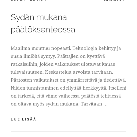
ON
Sydän mukana
päätöksenteossa
Maailma muuttuu nopeasti. Teknologia kehittyy ja
uusia ilmiöitä syntyy. Päättäjien on kyettävä
ratkaisuihin, joiden vaikutukset ulottuvat kauas
tulevaisuuteen. Keskustelua arvoista tarvitaan.
Päätösten vaikutukset on ymmärrettävä ja tiedettävä.
Niiden tunnistaminen edellyttää herkkyyttä. Itselleni
on tärkeää, että viime vaiheessa päätöstä tehtäessä
on oltava myös sydän mukana. Tarvitaan …
SYDÄN
LUE LISÄÄ
MUKANA
PÄÄTÖKSENTEOSSA