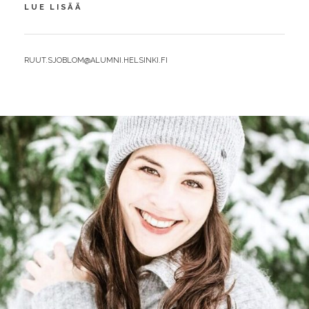
MAAILMA
LUE LISÄÄ
MUUTTUU
MALTILLA
JA
BY
RUUT.SJOBLOM@ALUMNI.HELSINKI.FI
MÄÄRÄTIETOISUUDELLA