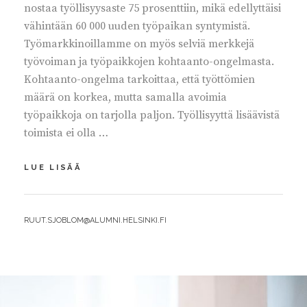
nostaa työllisyysaste 75 prosenttiin, mikä edellyttäisi
vähintään 60 000 uuden työpaikan syntymistä.
Työmarkkinoillamme on myös selviä merkkejä
työvoiman ja työpaikkojen kohtaanto-ongelmasta.
Kohtaanto-ongelma tarkoittaa, että työttömien
määrä on korkea, mutta samalla avoimia
työpaikkoja on tarjolla paljon. Työllisyyttä lisäävistä
toimista ei olla …
TANSKAN
LUE LISÄÄ
MALLISTA
RATKAISUJA
TYÖLLISYYSTOIMIIIN
BY
RUUT.SJOBLOM@ALUMNI.HELSINKI.FI