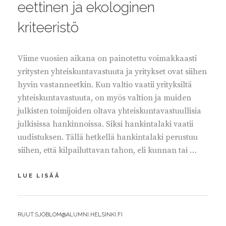
eettinen ja ekologinen
kriteeristö
Viime vuosien aikana on painotettu voimakkaasti
yritysten yhteiskuntavastuuta ja yritykset ovat siihen
hyvin vastanneetkin. Kun valtio vaatii yrityksiltä
yhteiskuntavastuuta, on myös valtion ja muiden
julkisten toimijoiden oltava yhteiskuntavastuullisia
julkisissa hankinnoissa. Siksi hankintalaki vaatii
uudistuksen. Tällä hetkellä hankintalaki perustuu
siihen, että kilpailuttavan tahon, eli kunnan tai …
HANKINTALAKIIN
LUE LISÄÄ
TARVITAAN
EETTINEN
JA
BY
RUUT.SJOBLOM@ALUMNI.HELSINKI.FI
EKOLOGINEN
KRITEERISTÖ