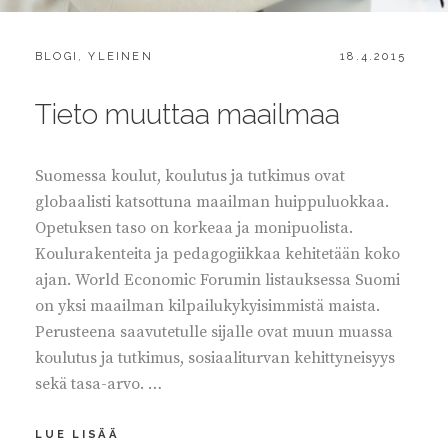
CATEGORIES:
POSTED
BLOGI
,
YLEINEN
18.4.2015
ON
Tieto muuttaa maailmaa
Suomessa koulut, koulutus ja tutkimus ovat
globaalisti katsottuna maailman huippuluokkaa.
Opetuksen taso on korkeaa ja monipuolista.
Koulurakenteita ja pedagogiikkaa kehitetään koko
ajan. World Economic Forumin listauksessa Suomi
on yksi maailman kilpailukykyisimmistä maista.
Perusteena saavutetulle sijalle ovat muun muassa
koulutus ja tutkimus, sosiaaliturvan kehittyneisyys
sekä tasa-arvo. …
TIETO
LUE LISÄÄ