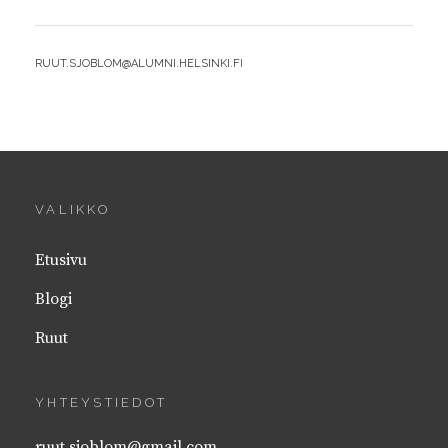
MUUTTAA
MAAILMAA
BY
RUUT.SJOBLOM@ALUMNI.HELSINKI.FI
VALIKKO
Etusivu
Blogi
Ruut
YHTEYSTIEDOT
ruut.sjoblom@gmail.com