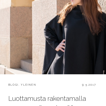
CATEGORIES:
POSTED
BLOGI
,
YLEINEN
9.5.2017
ON
Luottamusta rakentamalla