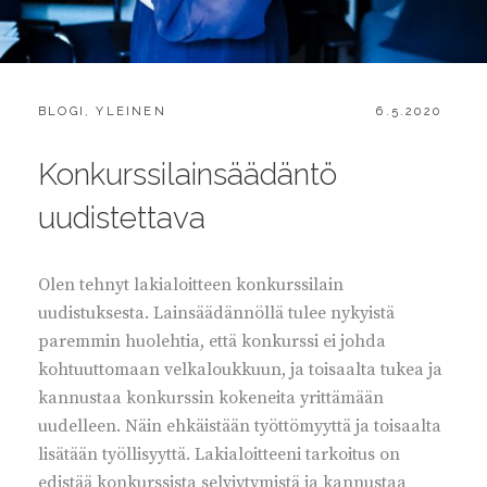
CATEGORIES:
POSTED
BLOGI
,
YLEINEN
6.5.2020
ON
Konkurssilainsäädäntö
uudistettava
Olen tehnyt lakialoitteen konkurssilain
uudistuksesta. Lainsäädännöllä tulee nykyistä
paremmin huolehtia, että konkurssi ei johda
kohtuuttomaan velkaloukkuun, ja toisaalta tukea ja
kannustaa konkurssin kokeneita yrittämään
uudelleen. Näin ehkäistään työttömyyttä ja toisaalta
lisätään työllisyyttä. Lakialoitteeni tarkoitus on
edistää konkurssista selviytymistä ja kannustaa