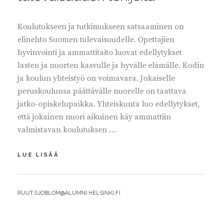
Koulutukseen ja tutkimukseen satsaaminen on
elinehto Suomen tulevaisuudelle. Opettajien
hyvinvointi ja ammattitaito luovat edellytykset
lasten ja nuorten kasvulle ja hyvälle elämälle. Kodin
ja koulun yhteistyö on voimavara. Jokaiselle
peruskoulunsa päättävälle nuorelle on taattava
jatko-opiskelupaikka. Yhteiskunta luo edellytykset,
että jokainen nuori aikuinen käy ammattiin
valmistavan koulutuksen …
KOULUTUS
LUE LISÄÄ
JA
TUTKIMUS
OVAT
BY
RUUT.SJOBLOM@ALUMNI.HELSINKI.FI
TULEVAISUUDEN
TEKIJÖITÄ