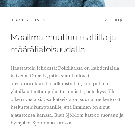
CATEGORIES:
POSTED
BLOGI
,
YLEINEN
7.4.2019
ON
Maailma muuttuu maltilla ja
määrätietoisuudella
Haastattelu lehdessä: Politiikassa on kahdenlaisia
katseita. On niitä, jotka suuntautuvat
taivaanrantaan tai jalkalistoihin, kun puhuja
yhtaikaa tuottaa puhetta ja miettii, mitä kysyjälle
oikein vastaisi. Osa katseista on suoria, ne kertovat
keskustelukumppanille, että ihminen on sinut
ajatustensa kanssa. Ruut Sjöblom katsoo suoraan ja
hymyilee. Sjöblomin kanssa …