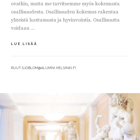
ovatkin, mutta me tarvitsemme myös kokemusta
osallisuudesta. Osallisuuden kokemus rakentaa
yhteistä luottamusta ja hyvinvointia. Osallisuutta
voidaan …
VAHVISTETAAN
LUE LISÄÄ
OSALLISUUDEN
KOKEMUSTA
BY
RUUT.SJOBLOM@ALUMNI.HELSINKI.FI