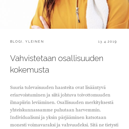
CATEGORIES:
POSTED
BLOGI
,
YLEINEN
13.4.2019
ON
Vahvistetaan osallisuuden
kokemusta
Suuria tulevaisuuden haasteita ovat lisääntyvä
eriarvoistuminen ja siitä johtuva toivottomuuden
ilmapiirin leviäminen. Osallisuuden merkityksestä
yhteiskunnassamme puhutaan harvemmin.
Individualismi ja yksin pärjääminen katsotaan
monesti voimavaraksi ja vahvuudeksi. Sitä ne tietysti