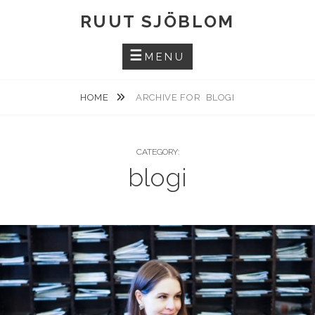
Skip
RUUT SJÖBLOM
to
content
MENU
HOME
ARCHIVE FOR
BLOGI
CATEGORY:
blogi