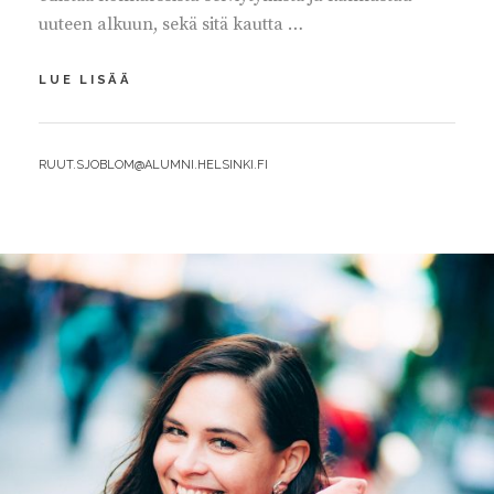
uuteen alkuun, sekä sitä kautta …
KONKURSSILAINSÄÄDÄNTÖ
LUE LISÄÄ
UUDISTETTAVA
BY
RUUT.SJOBLOM@ALUMNI.HELSINKI.FI