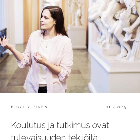
CATEGORIES:
POSTED
BLOGI
,
YLEINEN
11.4.2019
ON
Koulutus ja tutkimus ovat
tulevaisuuden tekijöitä