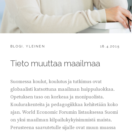
CATEGORIES:
POSTED
BLOGI
,
YLEINEN
18.4.2015
ON
Tieto muuttaa maailmaa
Suomessa koulut, koulutus ja tutkimus ovat
globaalisti katsottuna maailman huippuluokkaa.
Opetuksen taso on korkeaa ja monipuolista.
Koulurakenteita ja pedagogiikkaa kehitetään koko
ajan. World Economic Forumin listauksessa Suomi
on yksi maailman kilpailukykyisimmistä maista.
Perusteena saavutetulle sijalle ovat muun muassa