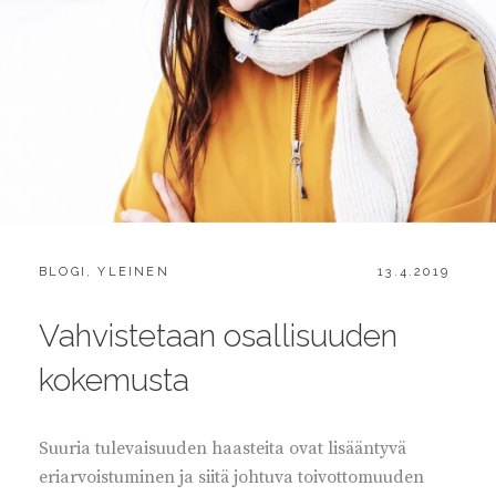
CATEGORIES:
POSTED
BLOGI
,
YLEINEN
13.4.2019
ON
Vahvistetaan osallisuuden
kokemusta
Suuria tulevaisuuden haasteita ovat lisääntyvä
eriarvoistuminen ja siitä johtuva toivottomuuden