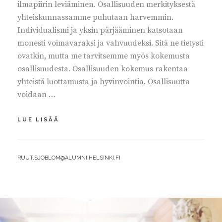
ilmapiirin leviäminen. Osallisuuden merkityksestä
yhteiskunnassamme puhutaan harvemmin.
Individualismi ja yksin pärjääminen katsotaan
monesti voimavaraksi ja vahvuudeksi. Sitä ne tietysti
ovatkin, mutta me tarvitsemme myös kokemusta
osallisuudesta. Osallisuuden kokemus rakentaa
yhteistä luottamusta ja hyvinvointia. Osallisuutta
voidaan …
VAHVISTETAAN
LUE LISÄÄ
OSALLISUUDEN
KOKEMUSTA
BY
RUUT.SJOBLOM@ALUMNI.HELSINKI.FI