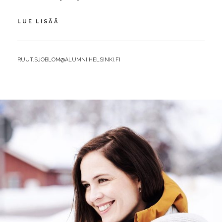
SYDÄN
LUE LISÄÄ
MUKANA
PÄÄTÖKSENTEOSSA
BY
RUUT.SJOBLOM@ALUMNI.HELSINKI.FI