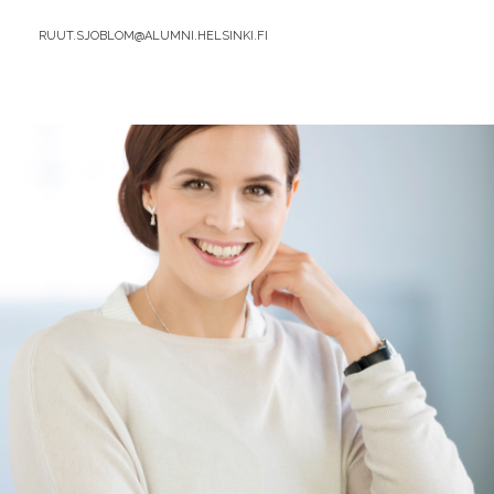
AIKAAN
BY
RUUT.SJOBLOM@ALUMNI.HELSINKI.FI
HYVÄÄ