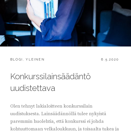
CATEGORIES:
POSTED
BLOGI
,
YLEINEN
6.5.2020
ON
Konkurssilainsäädäntö
uudistettava
Olen tehnyt lakialoitteen konkurssilain
uudistuksesta. Lainsäädännöllä tulee nykyistä
paremmin huolehtia, että konkurssi ei johda
kohtuuttomaan velkaloukkuun, ja toisaalta tukea ja