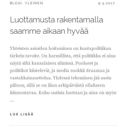
CATEGORIES:
POSTED
BLOGI
,
YLEINEN
9.5.2017
ON
Luottamusta rakentamalla
saamme aikaan hyvää
Yhteisten asioiden hoitaminen on kuntapolitiikan
tärkein tavoite. On harmillista, että politiikka ei aina
näytä siltä kansalaisen silmissä. Puolueet ja
poliitikot kiistelevät, ja media ruokkii draamaa ja
vastakkainasettelua. Yhdessä tekeminen jää usein
piiloon, sillä se on liian arkipäiväistä ollakseen
kiinnostavaa. Kohu-uutisia haetaan ja aina on myös
…
LUOTTAMUSTA
LUE LISÄÄ
RAKENTAMALLA
SAAMME