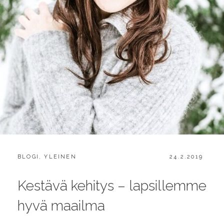
CATEGORIES:
POSTED
BLOGI
,
YLEINEN
24.2.2019
ON
Kestävä kehitys – lapsillemme
hyvä maailma