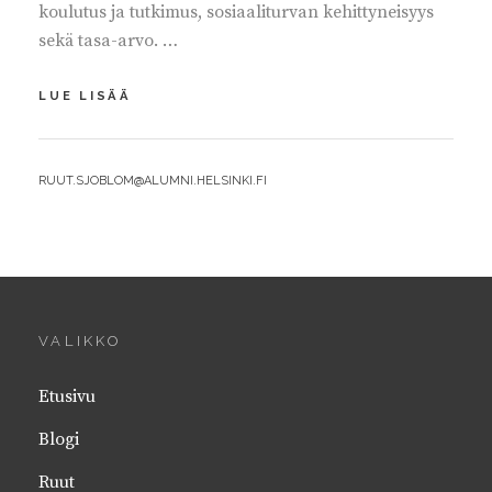
koulutus ja tutkimus, sosiaaliturvan kehittyneisyys
sekä tasa-arvo. …
TIETO
LUE LISÄÄ
MUUTTAA
MAAILMAA
BY
RUUT.SJOBLOM@ALUMNI.HELSINKI.FI
VALIKKO
Etusivu
Blogi
Ruut