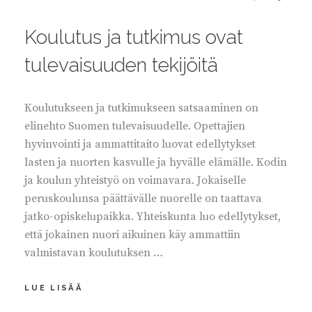
ON
Koulutus ja tutkimus ovat
tulevaisuuden tekijöitä
Koulutukseen ja tutkimukseen satsaaminen on
elinehto Suomen tulevaisuudelle. Opettajien
hyvinvointi ja ammattitaito luovat edellytykset
lasten ja nuorten kasvulle ja hyvälle elämälle. Kodin
ja koulun yhteistyö on voimavara. Jokaiselle
peruskoulunsa päättävälle nuorelle on taattava
jatko-opiskelupaikka. Yhteiskunta luo edellytykset,
että jokainen nuori aikuinen käy ammattiin
valmistavan koulutuksen …
KOULUTUS
LUE LISÄÄ
JA