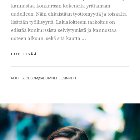
kannustaa konkurssin kokeneita yrittämään
uudelleen. Näin ehkäistään työttömyyttä ja toisaalta
lisätään työllisyyttä. Lakialoitteeni tarkoitus on
edistää konkurssista selviytymistä ja kannustaa
uuteen alkuun, sekä sitä kautta …
KONKURSSILAINSÄÄDÄNTÖ
LUE LISÄÄ
UUDISTETTAVA
BY
RUUT.SJOBLOM@ALUMNI.HELSINKI.FI