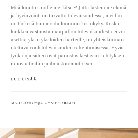
Mitä luonto sinulle merkitsee? Jotta lastemme elämä
ja hyvinvointi on turvattu tulevaisuudessa, meidän
on tärkeää huomioida luonnon kestokyky. Koska
kaikkea vastuusta maapallon tulevaisuudesta ei voi
asettaa yksin yksilöiden harteille, on yhteiskunnan
otettava rooli tulevaisuuden rakentamisessa. Hyviä
työkaluja siihen ovat panostus kestävän kehityksen
innovaatioihin ja ilmastonmuutoksen …
KESTÄVÄ
LUE LISÄÄ
KEHITYS
–
LAPSILLEMME
BY
RUUT.SJOBLOM@ALUMNI.HELSINKI.FI
HYVÄ
MAAILMA