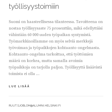
työllisyystoimiiin
Suomi on haasteellisessa tilanteessa. Tavoitteena on
nostaa työllisyysaste 75 prosenttiin, mikä edellyttäisi
vähintään 60 000 uuden työpaikan syntymistä.
Työmarkkinoillamme on myös selviä merkkejä
työvoiman ja työpaikkojen kohtaanto-ongelmasta.
Kohtaanto-ongelma tarkoittaa, että työttömien
määrä on korkea, mutta samalla avoimia
työpaikkoja on tarjolla paljon. Työllisyyttä lisäävistä
toimista ei olla …
TANSKAN
LUE LISÄÄ
MALLISTA
RATKAISUJA
TYÖLLISYYSTOIMIIIN
BY
RUUT.SJOBLOM@ALUMNI.HELSINKI.FI