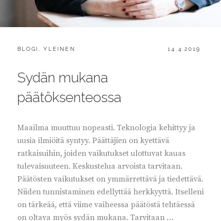
CATEGORIES:
POSTED
BLOGI
,
YLEINEN
14.4.2019
ON
Sydän mukana
päätöksenteossa
Maailma muuttuu nopeasti. Teknologia kehittyy ja
uusia ilmiöitä syntyy. Päättäjien on kyettävä
ratkaisuihin, joiden vaikutukset ulottuvat kauas
tulevaisuuteen. Keskustelua arvoista tarvitaan.
Päätösten vaikutukset on ymmärrettävä ja tiedettävä.
Niiden tunnistaminen edellyttää herkkyyttä. Itselleni
on tärkeää, että viime vaiheessa päätöstä tehtäessä
on oltava myös sydän mukana. Tarvitaan …