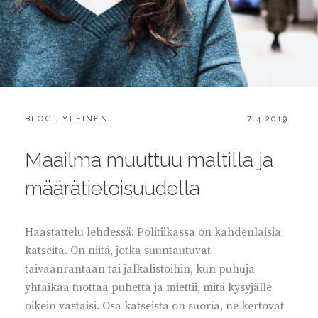
CATEGORIES:
POSTED
BLOGI
,
YLEINEN
7.4.2019
ON
Maailma muuttuu maltilla ja
määrätietoisuudella
Haastattelu lehdessä: Politiikassa on kahdenlaisia
katseita. On niitä, jotka suuntautuvat
taivaanrantaan tai jalkalistoihin, kun puhuja
yhtaikaa tuottaa puhetta ja miettii, mitä kysyjälle
oikein vastaisi. Osa katseista on suoria, ne kertovat