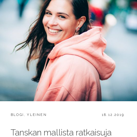
CATEGORIES:
POSTED
BLOGI
,
YLEINEN
18.12.2019
ON
Tanskan mallista ratkaisuja