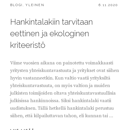
CATEGORIES:
POSTED
BLOGI
,
YLEINEN
6.11.2020
ON
Hankintalakiin tarvitaan
eettinen ja ekologinen
kriteeristö
Viime vuosien aikana on painotettu voimakkaasti
yritysten yhteiskuntavastuuta ja yritykset ovat siihen
hyvin vastanneetkin. Kun valtio vaatii yrityksiltä
yhteiskuntavastuuta, on myös valtion ja muiden
julkisten toimijoiden oltava yhteiskuntavastuullisia
julkisissa hankinnoissa. Siksi hankintalaki vaatii
uudistuksen. Tällä hetkellä hankintalaki perustuu
siihen, että kilpailuttavan tahon, eli kunnan tai …