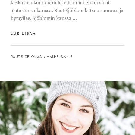
keskustelukumppanille, että ihminen on sinut
ajatustensa kanssa. Ruut Sjöblom katsoo suoraan ja
hymyilee. Sjöblomin kanssa …
MAAILMA
LUE LISÄÄ
MUUTTUU
MALTILLA
JA
BY
RUUT.SJOBLOM@ALUMNI.HELSINKI.FI
MÄÄRÄTIETOISUUDELLA