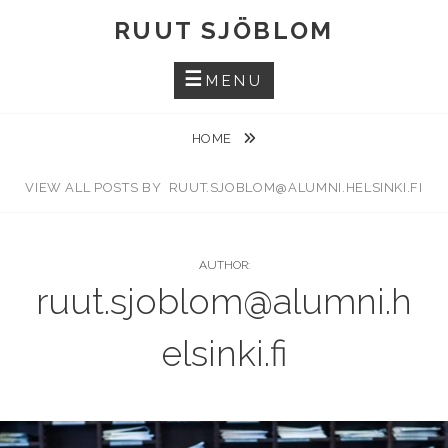
Skip
RUUT SJÖBLOM
to
content
MENU
HOME
VIEW ALL POSTS BY
RUUT.SJOBLOM@ALUMNI.HELSINKI.FI
AUTHOR:
ruut.sjoblom@alumni.h
elsinki.fi