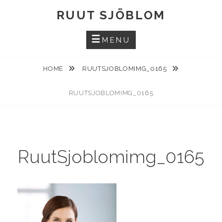
Skip
RUUT SJÖBLOM
to
content
MENU
HOME
RUUTSJOBLOMIMG_0165
RUUTSJOBLOMIMG_0165
RuutSjoblomimg_0165