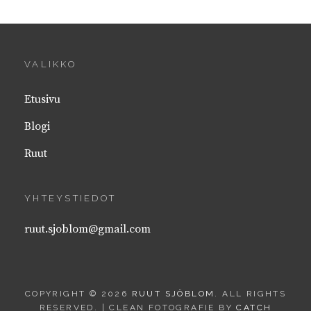
VALIKKO
Etusivu
Blogi
Ruut
YHTEYSTIEDOT
ruut.sjoblom@gmail.com
COPYRIGHT © 2026
RUUT SJÖBLOM
. ALL RIGHTS
RESERVED. | CLEAN FOTOGRAFIE BY
CATCH