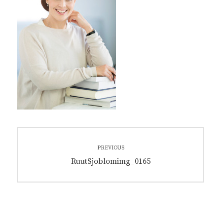
Artikkelien
PREVIOUS
selaus
Previous
RuutSjoblomimg_0165
post: