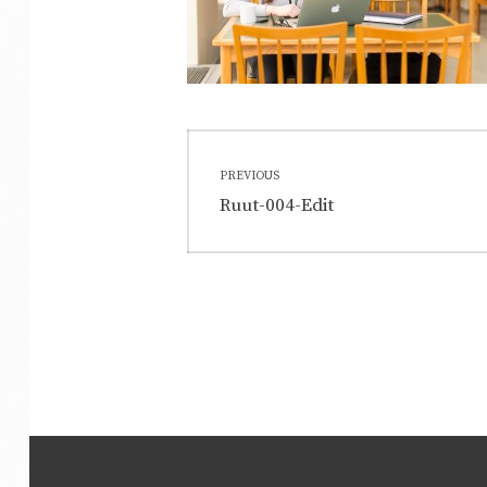
Artikkelien
PREVIOUS
selaus
Previous
Ruut-004-Edit
post: