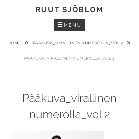
Skip
RUUT SJÖBLOM
to
content
MENU
HOME
PÄÄKUVA_VIRALLINEN NUMEROLLA_VOL 2
PÄÄKUVA_VIRALLINEN NUMEROLLA_VOL 2
Pääkuva_virallinen
numerolla_vol 2