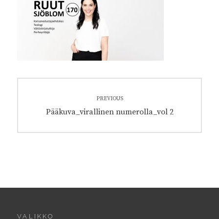
Artikkelien
PREVIOUS
selaus
Previous
Pääkuva_virallinen numerolla_vol 2
post:
VALIKKO