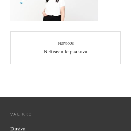
Artikkelien
PREVIOUS
selaus
Previous
Nettisivuille pääkuva
post:
VALIKKO
Etusivu