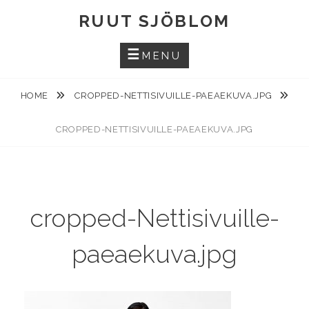
Skip
RUUT SJÖBLOM
to
content
MENU
HOME
CROPPED-NETTISIVUILLE-PAEAEKUVA.JPG
CROPPED-NETTISIVUILLE-PAEAEKUVA.JPG
cropped-Nettisivuille-
paeaekuva.jpg