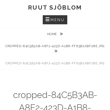
Skip
RUUT SJÖBLOM
to
content
MENU
HOME
CROPPED-84C5B3AB-A8F2-423D-A1B8-FF65B1ABF28E.JPG
CROPPED-84C5B3AB-A8F2-423D-A1B8-FF65B1ABF28E.JPG
cropped-84C5B3AB-
A8F2-423D-A1B8-