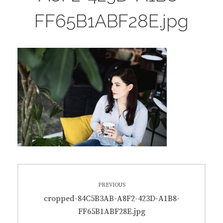
FF65B1ABF28E.jpg
Artikkelien
PREVIOUS
selaus
Previous
cropped-84C5B3AB-A8F2-423D-A1B8-
post:
FF65B1ABF28E.jpg