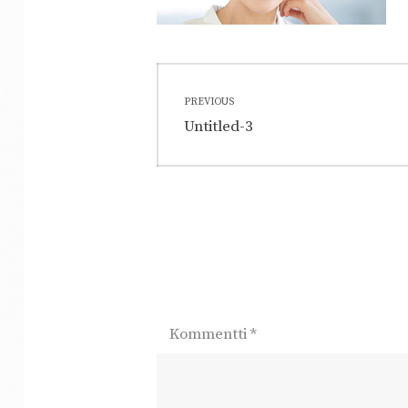
Artikkelien
PREVIOUS
selaus
Previous
Untitled-3
post:
Kommentti
*