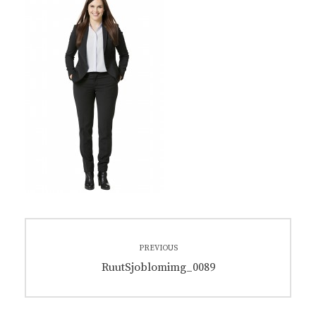
Artikkelien
PREVIOUS
selaus
Previous
RuutSjoblomimg_0089
post: