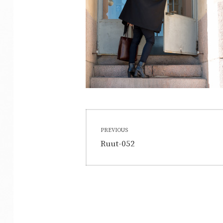
Artikkelien
PREVIOUS
selaus
Previous
Ruut-052
post: