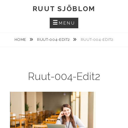
Skip
RUUT SJÖBLOM
to
content
MENU
HOME
RUUT-004-EDIT2
RUUT-004-EDIT2
Ruut-004-Edit2