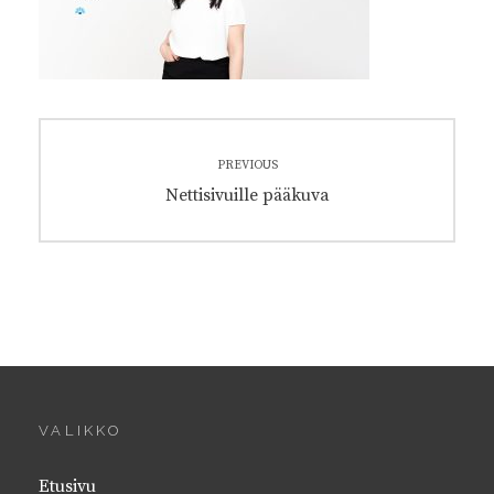
Artikkelien
PREVIOUS
selaus
Previous
Nettisivuille pääkuva
post:
VALIKKO
Etusivu