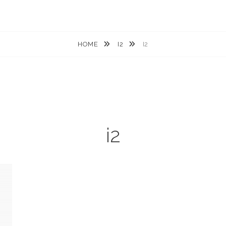
HOME
I2
I2
i2