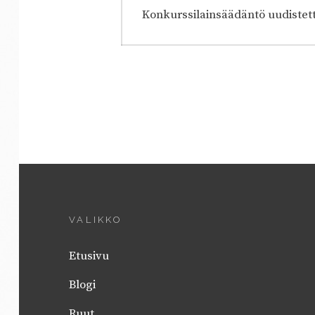
selaus
Previous
Konkurssilainsäädäntö uudistet
post:
VALIKKO
Etusivu
Blogi
Ruut