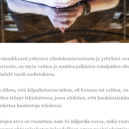
voimakkaasti yritysten yhteiskuntavastuuta ja yritykset ov
vastuuta, on myös valtion ja muiden julkisten toimijoiden ol
talaki vaatii uudistuksen.
siihen, että kilpailuttavan tahon, eli kunnan tai valtion, on
len tehnyt lakialoitteen, jossa ehdotan, että hankintalakiin
oudattaa hankintoja tehdessä.
tojen arvo on vuosittain noin 35 miljardia euroa, mikä va