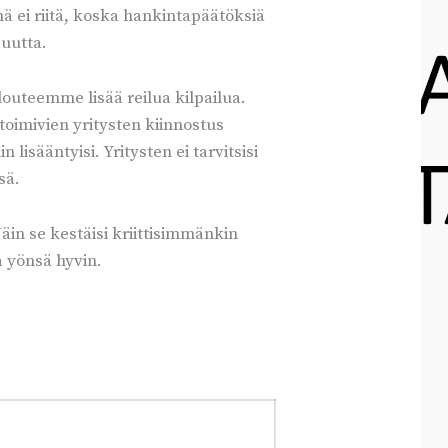
ämä ei riitä, koska hankintapäätöksiä
suutta.
louteemme lisää reilua kilpailua.
toimivien yritysten kiinnostus
lisääntyisi. Yritysten ei tarvitsisi
sä.
äin se kestäisi kriittisimmänkin
a yönsä hyvin.