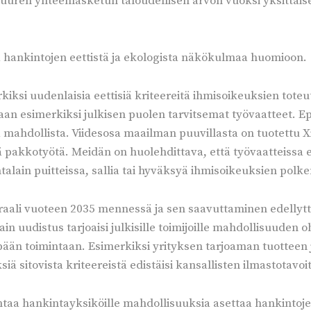
ren yhteenlasketun taloudellisen arvon vuoksi yksittäis
a hankintojen eettistä ja ekologista näkökulmaa huomioon.
iksi uudenlaisia eettisiä kriteereitä ihmisoikeuksien toteut
aan esimerkiksi julkisen puolen tarvitsemat työvaatteet. Ep
la mahdollista. Viidesosa maailman puuvillasta on tuotettu Xi
ä pakkotyötä. Meidän on huolehdittava, että työvaatteissa 
talain puitteissa, sallia tai hyväksyä ihmisoikeuksien polke
traali vuoteen 2035 mennessä ja sen saavuttaminen edellyttä
n uudistus tarjoaisi julkisille toimijoille mahdollisuuden o
än toimintaan. Esimerkiksi yrityksen tarjoaman tuotteen ja 
ä sitovista kriteereistä edistäisi kansallisten ilmastotav
ntaa hankintayksiköille mahdollisuuksia asettaa hankintojen