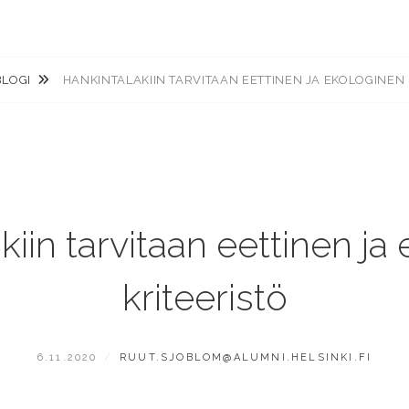
BLOGI
HANKINTALAKIIN TARVITAAN EETTINEN JA EKOLOGINEN 
kiin tarvitaan eettinen ja
kriteeristö
POSTED
BY
6.11.2020
RUUT.SJOBLOM@ALUMNI.HELSINKI.FI
ON