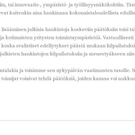
siin, tai innovaatio-, ympäristö- ja työllisyysnäkökohtiin. T
vat kuitenkin aina hankinnan kokonaistaloudellista edulli
 lisääminen julkisia hankintoja koskeviin päätöksiin toisi ta
 kotimaisten yritysten toimintaympäristöä. Vastuullisesti 
 koska realistiset edellytykset päästä mukaan kilpailutuksiin 
 julkisten hankintojen kilpailutuksiin ja menestyäkseen niis
ntalakia ja toisimme sen nykypäivän vaatimusten tasolle. N
 toimijat voisivat tehdä päätöksiä, joiden kanssa voi nukku