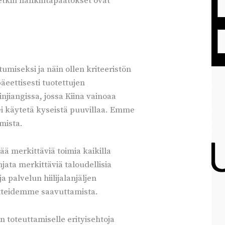
etkin hankintapäätökset ovat
umiseksi ja näin ollen kriteeristön
äeettisesti tuotettujen
njiangissa, jossa Kiina vainoaa
ei käytetä kyseistä puuvillaa. Emme
mista.
ä merkittäviä toimia kaikilla
hjata merkittäviä taloudellisia
palvelun hiilijalanjäljen
oitteidemme saavuttamista.
 toteuttamiselle erityisehtoja