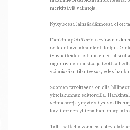
maamme bruttokansantuotteesta. Suu
merkittäviä valintoja.
Nykyisessä lainsäädännössä ei otet
Hankintapäätöksiin tarvitaan esimerk
on katettava alihankintaketjut. Otet
työvaatteiden ostamisen ei tulisi ol
uiguurivähemmistöä ja teettää heill
voi missään tilanteessa, edes hankin
Suomen tavoitteena on olla hiilineu
yhteiskunnan sektoreilla. Hankintalai
voimavaroja ympäristöystävällisempä
käyttäminen yhtenä hankintapäätöksi
Tällä hetkellä voimassa oleva laki a