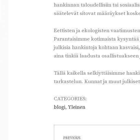
hankinnan taloudellisiin tai sosiaali
säätelevät sitovat määräykset koske
Eettisten ja ekologisten vaatimusten
Parantaisimme kotimaista kysyntää ja
julkisia hankintoja kohtaan kasvaisi,
aina tinkiä laadusta osallistuakseen
Tällä kaikella selkiyttäisimme hanki
tarkastelun. Kunnat ja muut julkiset
CATEGORIES:
,
blogi
Yleinen
Artikkelien
PREVIOUS