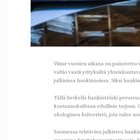
Viime vuosien aikana on painotettu 
valtio vaatii yrityksiltä yhteiskunta
julkisissa hankinnoissa. Siksi hankin
Tällä hetkellä hankintalaki perustuu 
kustannuksiltaan edullisin tarjous. O
ekologinen kriteeristö, jota tulee n
Suomessa tehtävien julkisten hankin