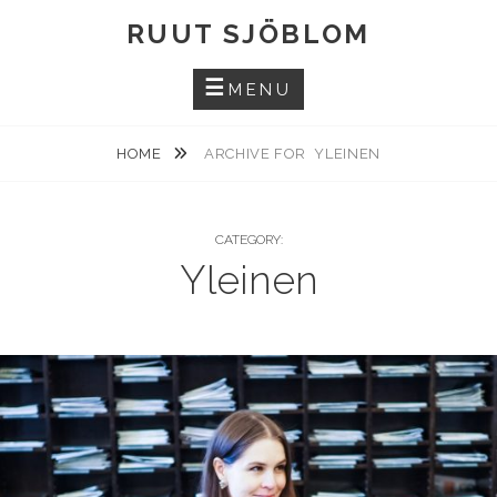
Skip
RUUT SJÖBLOM
to
content
MENU
HOME
ARCHIVE FOR
YLEINEN
CATEGORY:
Yleinen