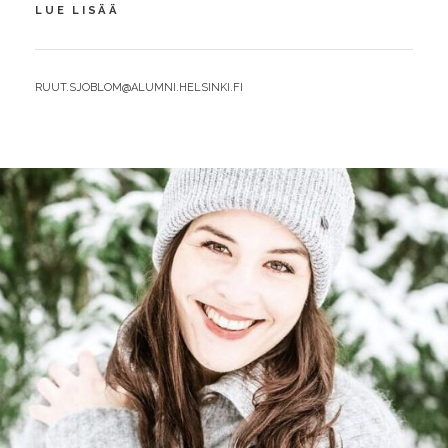
MAAILMA
LUE LISÄÄ
MUUTTUU
MALTILLA
JA
BY
RUUT.SJOBLOM@ALUMNI.HELSINKI.FI
MÄÄRÄTIETOISUUDELLA