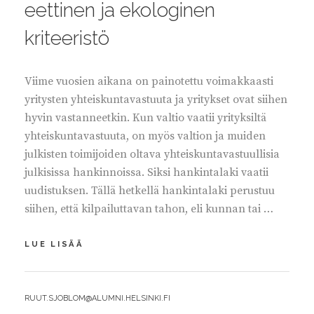
eettinen ja ekologinen
kriteeristö
Viime vuosien aikana on painotettu voimakkaasti
yritysten yhteiskuntavastuuta ja yritykset ovat siihen
hyvin vastanneetkin. Kun valtio vaatii yrityksiltä
yhteiskuntavastuuta, on myös valtion ja muiden
julkisten toimijoiden oltava yhteiskuntavastuullisia
julkisissa hankinnoissa. Siksi hankintalaki vaatii
uudistuksen. Tällä hetkellä hankintalaki perustuu
siihen, että kilpailuttavan tahon, eli kunnan tai …
HANKINTALAKIIN
LUE LISÄÄ
TARVITAAN
EETTINEN
JA
BY
RUUT.SJOBLOM@ALUMNI.HELSINKI.FI
EKOLOGINEN
KRITEERISTÖ