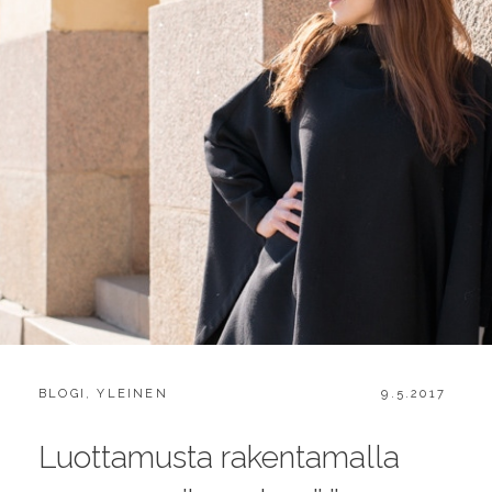
CATEGORIES:
POSTED
BLOGI
,
YLEINEN
9.5.2017
ON
Luottamusta rakentamalla