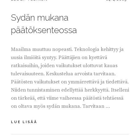
ON
Sydän mukana
päätöksenteossa
Maailma muuttuu nopeasti. Teknologia kehittyy ja
uusia ilmiöitä syntyy. Päättäjien on kyettävä
ratkaisuihin, joiden vaikutukset ulottuvat kauas
tulevaisuuteen. Keskustelua arvoista tarvitaan.
Päätösten vaikutukset on ymmärrettävä ja tiedettävä.
Niiden tunnistaminen edellyttää herkkyyttä. Itselleni
on tärkeää, että viime vaiheessa päätöstä tehtäessä
on oltava myös sydän mukana. Tarvitaan …
SYDÄN
LUE LISÄÄ
MUKANA
PÄÄTÖKSENTEOSSA