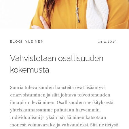
CATEGORIES:
POSTED
BLOGI
,
YLEINEN
13.4.2019
ON
Vahvistetaan osallisuuden
kokemusta
Suuria tulevaisuuden haasteita ovat lisääntyvä
eriarvoistuminen ja siitä johtuva toivottomuuden
ilmapiirin leviäminen. Osallisuuden merkityksestä
yhteiskunnassamme puhutaan harvemmin.
Individualismi ja yksin pärjääminen katsotaan
monesti voimavaraksi ja vahvuudeksi. Sitä ne tietysti