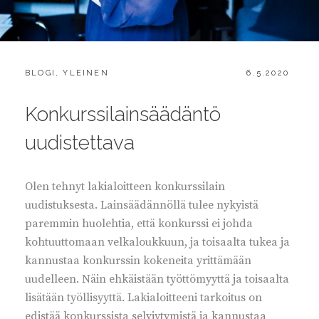
CATEGORIES:
POSTED
BLOGI
,
YLEINEN
6.5.2020
ON
Konkurssilainsäädäntö
uudistettava
Olen tehnyt lakialoitteen konkurssilain
uudistuksesta. Lainsäädännöllä tulee nykyistä
paremmin huolehtia, että konkurssi ei johda
kohtuuttomaan velkaloukkuun, ja toisaalta tukea ja
kannustaa konkurssin kokeneita yrittämään
uudelleen. Näin ehkäistään työttömyyttä ja toisaalta
lisätään työllisyyttä. Lakialoitteeni tarkoitus on
edistää konkurssista selviytymistä ja kannustaa