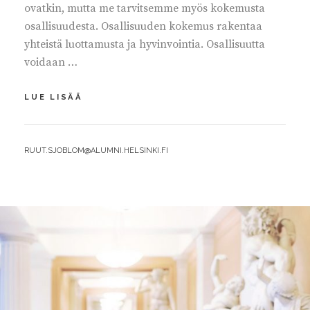
ovatkin, mutta me tarvitsemme myös kokemusta
osallisuudesta. Osallisuuden kokemus rakentaa
yhteistä luottamusta ja hyvinvointia. Osallisuutta
voidaan …
VAHVISTETAAN
LUE LISÄÄ
OSALLISUUDEN
KOKEMUSTA
BY
RUUT.SJOBLOM@ALUMNI.HELSINKI.FI