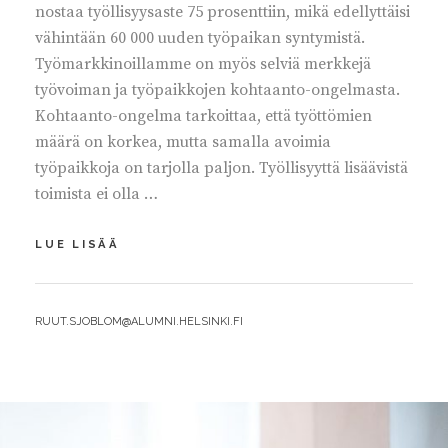
nostaa työllisyysaste 75 prosenttiin, mikä edellyttäisi
vähintään 60 000 uuden työpaikan syntymistä.
Työmarkkinoillamme on myös selviä merkkejä
työvoiman ja työpaikkojen kohtaanto-ongelmasta.
Kohtaanto-ongelma tarkoittaa, että työttömien
määrä on korkea, mutta samalla avoimia
työpaikkoja on tarjolla paljon. Työllisyyttä lisäävistä
toimista ei olla …
TANSKAN
LUE LISÄÄ
MALLISTA
RATKAISUJA
TYÖLLISYYSTOIMIIIN
BY
RUUT.SJOBLOM@ALUMNI.HELSINKI.FI