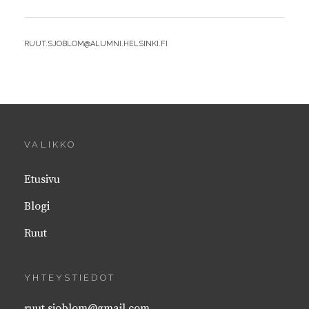
MUUTTAA
MAAILMAA
BY
RUUT.SJOBLOM@ALUMNI.HELSINKI.FI
VALIKKO
Etusivu
Blogi
Ruut
YHTEYSTIEDOT
ruut.sjoblom@gmail.com