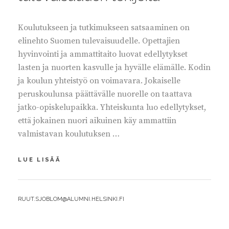
Koulutukseen ja tutkimukseen satsaaminen on
elinehto Suomen tulevaisuudelle. Opettajien
hyvinvointi ja ammattitaito luovat edellytykset
lasten ja nuorten kasvulle ja hyvälle elämälle. Kodin
ja koulun yhteistyö on voimavara. Jokaiselle
peruskoulunsa päättävälle nuorelle on taattava
jatko-opiskelupaikka. Yhteiskunta luo edellytykset,
että jokainen nuori aikuinen käy ammattiin
valmistavan koulutuksen …
KOULUTUS
LUE LISÄÄ
JA
TUTKIMUS
OVAT
BY
RUUT.SJOBLOM@ALUMNI.HELSINKI.FI
TULEVAISUUDEN
TEKIJÖITÄ