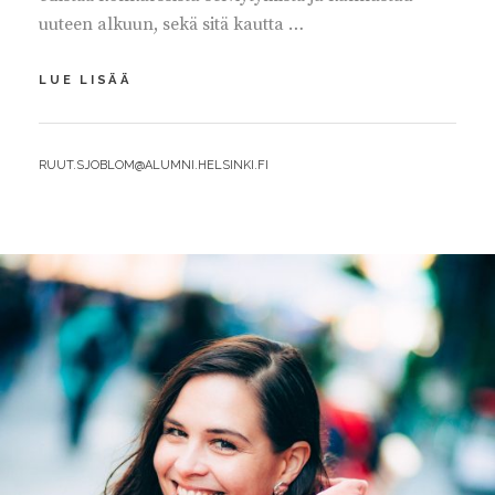
uuteen alkuun, sekä sitä kautta …
KONKURSSILAINSÄÄDÄNTÖ
LUE LISÄÄ
UUDISTETTAVA
BY
RUUT.SJOBLOM@ALUMNI.HELSINKI.FI