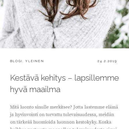
CATEGORIES:
POSTED
BLOGI
,
YLEINEN
24.2.2019
ON
Kestävä kehitys – lapsillemme
hyvä maailma
Mitä luonto sinulle merkitsee? Jotta lastemme elämä
ja hyvinvointi on turvattu tulevaisuudessa, meidän
on tärkeää huomioida luonnon kestokyky. Koska