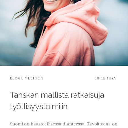
CATEGORIES:
POSTED
BLOGI
,
YLEINEN
18.12.2019
ON
Tanskan mallista ratkaisuja
työllisyystoimiiin
Suomi on haasteellisessa tilanteessa. Tavoitteena on