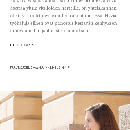
kaikkea vastuusta maapallon tulevaisuudesta ei voi
asettaa yksin yksilöiden harteille, on yhteiskunnan
otettava rooli tulevaisuuden rakentamisessa. Hyviä
työkaluja siihen ovat panostus kestävän kehityksen
innovaatioihin ja ilmastonmuutoksen …
KESTÄVÄ
LUE LISÄÄ
KEHITYS
–
LAPSILLEMME
BY
RUUT.SJOBLOM@ALUMNI.HELSINKI.FI
HYVÄ
MAAILMA