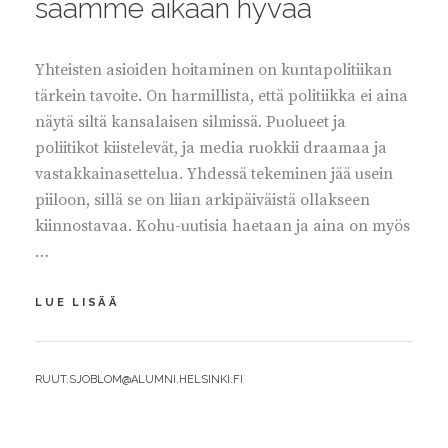
saamme aikaan hyvää
Yhteisten asioiden hoitaminen on kuntapolitiikan
tärkein tavoite. On harmillista, että politiikka ei aina
näytä siltä kansalaisen silmissä. Puolueet ja
poliitikot kiistelevät, ja media ruokkii draamaa ja
vastakkainasettelua. Yhdessä tekeminen jää usein
piiloon, sillä se on liian arkipäiväistä ollakseen
kiinnostavaa. Kohu-uutisia haetaan ja aina on myös
…
LUOTTAMUSTA
LUE LISÄÄ
RAKENTAMALLA
SAAMME
AIKAAN
BY
RUUT.SJOBLOM@ALUMNI.HELSINKI.FI
HYVÄÄ