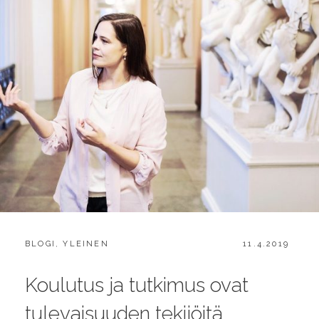
CATEGORIES:
POSTED
BLOGI
,
YLEINEN
11.4.2019
ON
Koulutus ja tutkimus ovat
tulevaisuuden tekijöitä