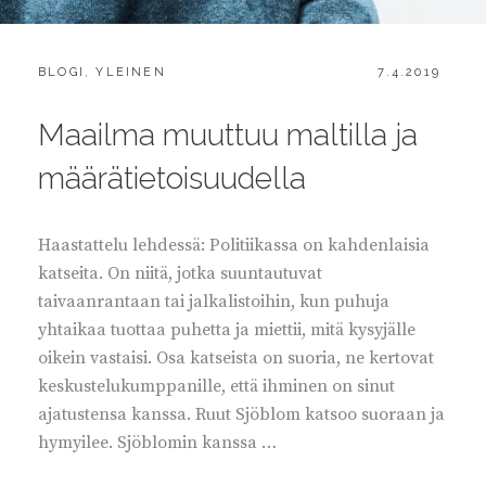
CATEGORIES:
POSTED
BLOGI
,
YLEINEN
7.4.2019
ON
Maailma muuttuu maltilla ja
määrätietoisuudella
Haastattelu lehdessä: Politiikassa on kahdenlaisia
katseita. On niitä, jotka suuntautuvat
taivaanrantaan tai jalkalistoihin, kun puhuja
yhtaikaa tuottaa puhetta ja miettii, mitä kysyjälle
oikein vastaisi. Osa katseista on suoria, ne kertovat
keskustelukumppanille, että ihminen on sinut
ajatustensa kanssa. Ruut Sjöblom katsoo suoraan ja
hymyilee. Sjöblomin kanssa …