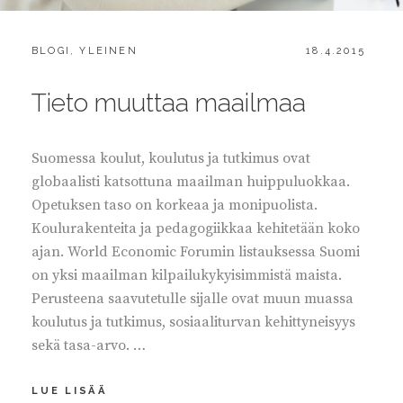
CATEGORIES:
POSTED
BLOGI
,
YLEINEN
18.4.2015
ON
Tieto muuttaa maailmaa
Suomessa koulut, koulutus ja tutkimus ovat
globaalisti katsottuna maailman huippuluokkaa.
Opetuksen taso on korkeaa ja monipuolista.
Koulurakenteita ja pedagogiikkaa kehitetään koko
ajan. World Economic Forumin listauksessa Suomi
on yksi maailman kilpailukykyisimmistä maista.
Perusteena saavutetulle sijalle ovat muun muassa
koulutus ja tutkimus, sosiaaliturvan kehittyneisyys
sekä tasa-arvo. …
TIETO
LUE LISÄÄ