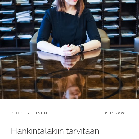
CATEGORIES:
POSTED
BLOGI
,
YLEINEN
6.11.2020
ON
Hankintalakiin tarvitaan