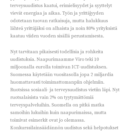
terveysuudistus kaatui, erimielisyydet ja syyttelyt
vievät energiaa ja aikaa. Työn ja yrittäjyyden
odotetaan tuovan ratkaisuja, mutta halukkuus
lähteä yrittäjäksi on alhaista ja noin 80% yrityksistä
kaatuu viiden vuoden sisällä perustamisesta.
Nyt tarvitaan pikaisesti todellisia ja rohkeita
uudistuksia. Naapurimaamme Viro teki 10
miljoonalla eurolla toimivan ICT-uudistuksen.
Suomessa käytetään vuositasolla jopa 2 miljardia
huomattavasti toimimattomanpiin ohjelmiin.
Ruotsissa sosiaali- ja terveysuudistus vietiin läpi. Nyt
ruotsalaisista vain 2% on tyytymättömiä
terveyspalveluihin. Suomella on pitkä matka
samoihin lukuihin kuin naapurimaissa, mutta
toimivat esimerkit ovat jo olemassa.
Konkurssilainsäädännön uudistus sekä helpotukset