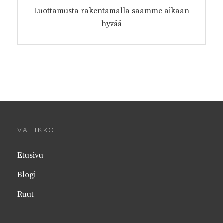
Next
Luottamusta rakentamalla saamme aikaan
post:
hyvää
VALIKKO
Etusivu
Blogi
Ruut