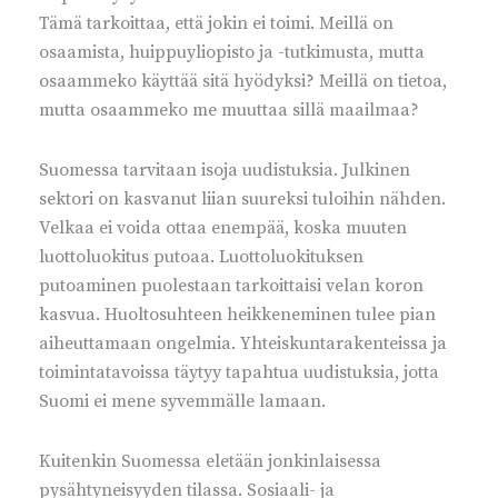
Tämä tarkoittaa, että jokin ei toimi. Meillä on
osaamista, huippuyliopisto ja -tutkimusta, mutta
osaammeko käyttää sitä hyödyksi? Meillä on tietoa,
mutta osaammeko me muuttaa sillä maailmaa?
Suomessa tarvitaan isoja uudistuksia. Julkinen
sektori on kasvanut liian suureksi tuloihin nähden.
Velkaa ei voida ottaa enempää, koska muuten
luottoluokitus putoaa. Luottoluokituksen
putoaminen puolestaan tarkoittaisi velan koron
kasvua. Huoltosuhteen heikkeneminen tulee pian
aiheuttamaan ongelmia. Yhteiskuntarakenteissa ja
toimintatavoissa täytyy tapahtua uudistuksia, jotta
Suomi ei mene syvemmälle lamaan.
Kuitenkin Suomessa eletään jonkinlaisessa
pysähtyneisyyden tilassa. Sosiaali- ja