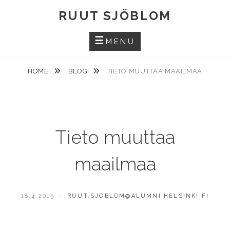
Skip
RUUT SJÖBLOM
to
content
MENU
HOME
BLOGI
TIETO MUUTTAA MAAILMAA
Tieto muuttaa
maailmaa
POSTED
BY
18.4.2015
RUUT.SJOBLOM@ALUMNI.HELSINKI.FI
ON