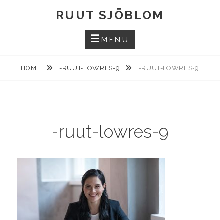
Skip
RUUT SJÖBLOM
to
content
MENU
HOME
-RUUT-LOWRES-9
-RUUT-LOWRES-9
-ruut-lowres-9