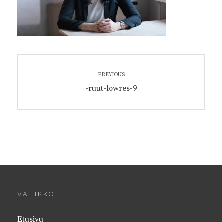
Artikkelien
PREVIOUS
selaus
Previous
-ruut-lowres-9
post:
VALIKKO
Etusivu