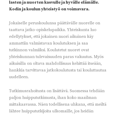
lasten ja nuorten kasvulle ja hyvälle elämälle.
Kodin ja koulun yhteistyö on voimavara.
Jokaiselle peruskoulunsa päättävälle nuorelle on
taattava jatko-opiskelupaikka. Yhteiskunta luo
edellytykset, että jokainen nuori aikuinen käy
ammattiin valmistavan koulutuksen ja saa
tutkinnon valmiiksi. Koulutetut nuoret ovat
yhteiskunnan tulevaisuuden paras vakuutus. Myös
aikuisilla on oltava mahdollisuus kehittää itseään,
hankkia tarvittavaa jatkokoulutusta tai kouluttautua
uudelleen.
Tutkimusrahoitusta on lisättävä. Suomessa tehdään
paljon huippututkimusta, ihan koko maailman
mittakaavassa. Näen todellisena uhkana, että meiltä
lähtee huippututkijoita ulkomaille, jos heidän