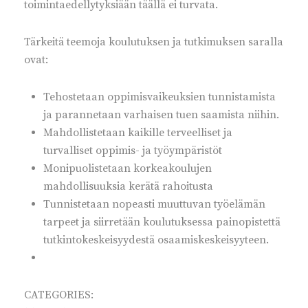
toimintaedellytyksiään täällä ei turvata.
Tärkeitä teemoja koulutuksen ja tutkimuksen saralla
ovat:
Tehostetaan oppimisvaikeuksien tunnistamista
ja parannetaan varhaisen tuen saamista niihin.
Mahdollistetaan kaikille terveelliset ja
turvalliset oppimis- ja työympäristöt
Monipuolistetaan korkeakoulujen
mahdollisuuksia kerätä rahoitusta
Tunnistetaan nopeasti muuttuvan työelämän
tarpeet ja siirretään koulutuksessa painopistettä
tutkintokeskeisyydestä osaamiskeskeisyyteen.
CATEGORIES: