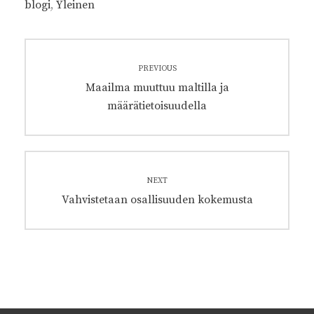
blogi
,
Yleinen
Artikkelien
PREVIOUS
selaus
Previous
Maailma muuttuu maltilla ja
post:
määrätietoisuudella
NEXT
Next
Vahvistetaan osallisuuden kokemusta
post: