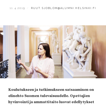
POSTED
BY
11.4.2019
RUUT.SJOBLOM@ALUMNI.HELSINKI.FI
ON
Koulutukseen ja tutkimukseen satsaaminen on
elinehto Suomen tulevaisuudelle. Opettajien
hyvinvointi ja ammattitaito luovat edellytykset